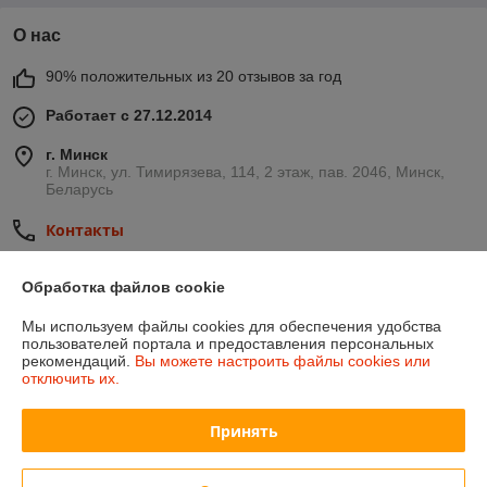
О нас
90% положительных из 20 отзывов за год
Работает с 27.12.2014
г. Минск
г. Минск, ул. Тимирязева, 114, 2 этаж, пав. 2046, Минск,
Беларусь
Контакты
Сегодня работает с 09:00 до 16:00
Обработка файлов cookie
Показать весь график работы
Мы используем файлы cookies для обеспечения удобства
пользователей портала и предоставления персональных
Отзывы о магазине
рекомендаций.
Вы можете настроить файлы cookies или
отключить их.
501 отзыва за всё время
Принять
Иввнов
01.08.2026
Отлично