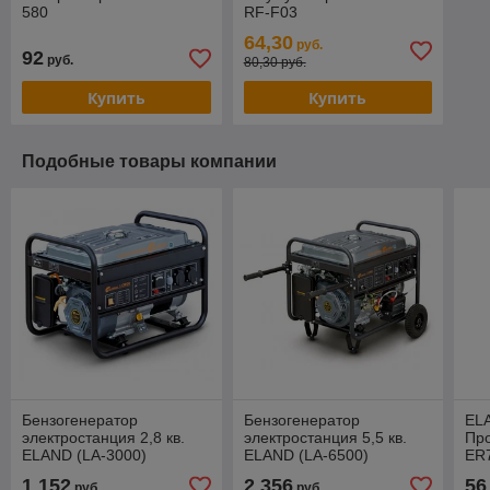
580
RF-F03
64,30
руб.
92
руб.
80,30 руб.
Купить
Купить
Подобные товары компании
Бензогенератор
Бензогенератор
EL
электростанция 2,8 кв.
электростанция 5,5 кв.
Про
ELAND (LA-3000)
ELAND (LA-6500)
ER7
1 152
2 356
56
руб.
руб.