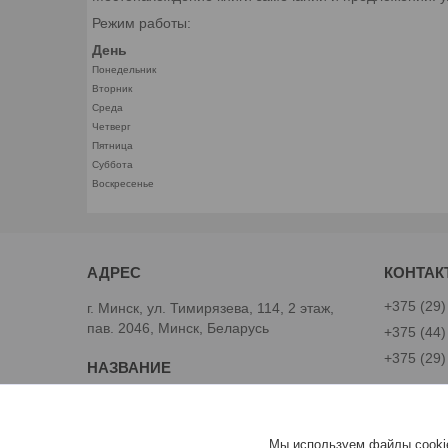
Режим работы:
День
Понедельник
Вторник
Среда
Четверг
Пятница
Суббота
Воскресенье
+375 (29)
г. Минск, ул. Тимирязева, 114, 2 этаж,
пав. 2046, Минск, Беларусь
+375 (44)
+375 (29)
Avtoinst.by
Александ
Мы используем файлы cookie