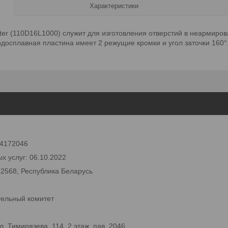
Характеристики
ter (110D16L1000) служит для изготовления отверстий в неармиров
рдосплавная пластина имеет 2 режущие кромки и угол заточки 160
 24172046
х услуг: 06.10.2022
42568, Республика Беларусь
тельный комитет
 Тимирязева, 114, 2 этаж, пав. 2046