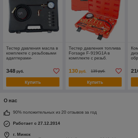
Тестер давления масла в
Тестер давления топлива
Ком
комплекте с резьбовыми
Forsage F-919G1A в
диз
адаптерами-
комплекте с резьб.
об
переходниками
адаптерами
ре
FORSAGE (F-04A5042D)
переходниками 20пр.(0-
8п
348
130
21
139 руб.
руб.
руб.
10Bar), в кейсе
Купить
Купить
О нас
90% положительных из 20 отзывов за год
Работает с 27.12.2014
г. Минск