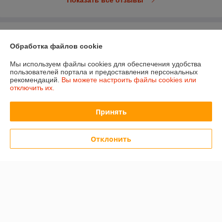
Показать все отзывы
О нас
Обработка файлов cookie
Контакты
Мы используем файлы cookies для обеспечения удобства
пользователей портала и предоставления персональных
рекомендаций.
Вы можете настроить файлы cookies или
Доставка и оплата
отключить их.
График работы
Принять
Полная версия сайта
Отклонить
Политика обработки cookies
Сайт создан на платформе Deal.by