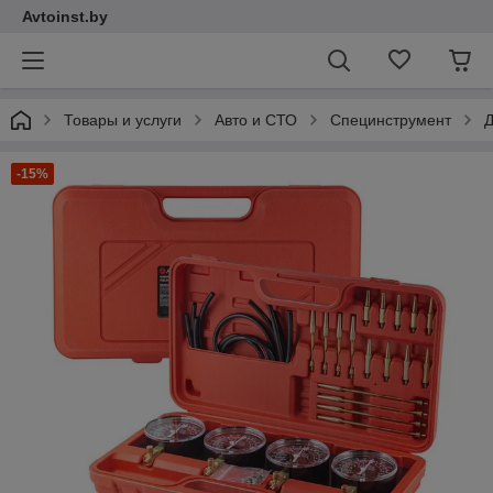
Avtoinst.by
Товары и услуги
Авто и СТО
Специнструмент
Д
-15%