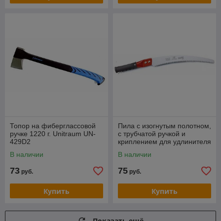
Топор на фиберглассовой
Пила с изогнутым полотном,
ручке 1220 г. Unitraum UN-
с трубчатой ручкой и
429D2
криплением для удлинителя
(L=330мм/4мм)
В наличии
В наличии
73
75
руб.
руб.
Купить
Купить
Показать ещё