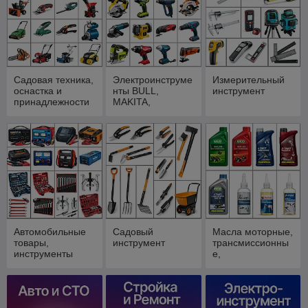
Садовая техника,
Электроинструме
Измерительный
оснастка и
нты BULL,
инструмент
принадлежности
MAKITA,
WORTEX,
ФИОЛЕНТ
Автомобильные
Садовый
Масла моторные,
товары,
инструмент
трансмиссионны
инструменты
е,
компрессорные,
для смазки цепей