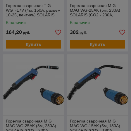
Горелка сварочная TIG
Горелка сварочная MIG
WGT-17V (4м, 150А, разъем
MAG WG-25AK (5м, 230А)
10-25, вентиль) SOLARIS
SOLARIS (CO2 - 230A,
Ar(Ar+CO2) - 200A, 0.8-
В наличии
В наличии
1.2мм, ПВ - 60%, 5
164,20
302
руб.
руб.
Купить
Купить
Горелка сварочная MIG
Горелка сварочная MIG
MAG WG-25AK (3м, 230А)
MAG WG-15AK (5м, 180А)
SOLARIS (CO2 - 230A,
SOLARIS (CO2 - 180A,