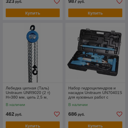
323
987
руб.
руб.
Купить
Купить
Лебедка цепная (Таль)
Набор гидроцилиндров и
Unitraum UNR9020 (2 т)
насадок Unitraum UN70401S
Н=380 мм, цепь 2,5 м,
для кузовных работ с
нагрузка для подъема 330 Н
насосом 4 т (пластиковый
В наличии
В наличии
кейс)
462
686
руб.
руб.
Купить
Купить