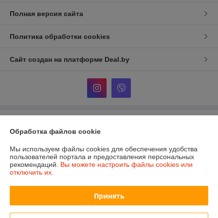
Полная версия сайта
Политика обработки cookies
Сайт создан на платформе Deal.by
Информация для покупателя
Обработка файлов cookie
Юридическое лицо:
ООО «Сакрада»
г. Минск, ул. Тимирязева, д. 114, корпус 8, павильон 24172046
Мы используем файлы cookies для обеспечения удобства
пользователей портала и предоставления персональных
Регистрационный номер ЕГР: 193839904
рекомендаций.
Вы можете настроить файлы cookies или
отключить их.
УНП: 193839904
Регистрационный орган: Минский городской исполнительный комитет
Принять
Дата регистрации компании: 06.02.2025