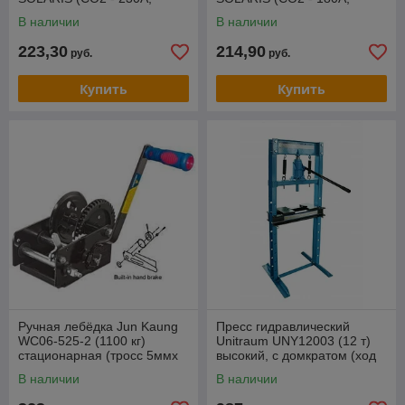
Ar(Ar+CO2) - 200A, 0.8-
Ar(Ar+CO2) - 150A, 0.6-
В наличии
В наличии
1.2мм, ПВ - 60%, 3
1.0мм, ПВ - 60%, 5
223,30
214,90
руб.
руб.
Купить
Купить
Ручная лебёдка Jun Kaung
Пресс гидравлический
WC06-525-2 (1100 кг)
Unitraum UNY12003 (12 т)
стационарная (тросс 5ммx
высокий, с домкратом (ход
10м)
175 мм)
В наличии
В наличии