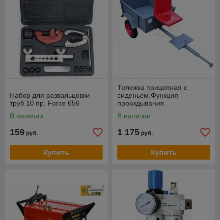
Тележка прицепная с
Набор для развальцовки
сиденьем.Функция
труб 10 пр. Force 656
прокидывания
кузова.Откидной задний
В наличии
В наличии
борт.Складная
159
1 175
руб.
руб.
Купить
Купить